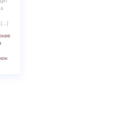
дит
на
 […]
ение
и
ион