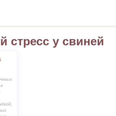
й стресс у свиней
а
ючевых
 и
.
ибкой,
ных