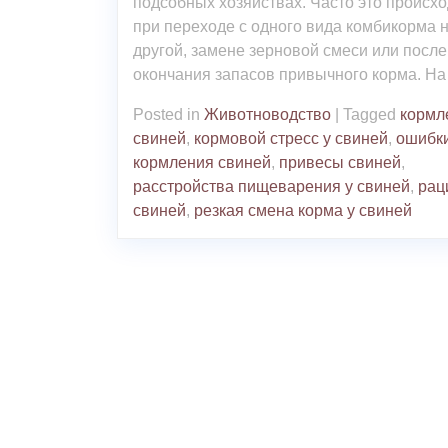
подсобных хозяйствах. Часто это происхо
при переходе с одного вида комбикорма 
другой, замене зерновой смеси или после
окончания запасов привычного корма. На
Posted in
Животноводство
|
Tagged
кормл
свиней
,
кормовой стресс у свиней
,
ошибк
кормления свиней
,
привесы свиней
,
расстройства пищеварения у свиней
,
рац
свиней
,
резкая смена корма у свиней